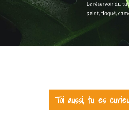
Le réservoir du tu
peint, floqué, camo
Toi aussi, tu es curie